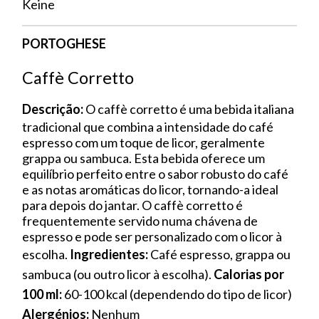
Keine
PORTOGHESE
Caffè Corretto
Descrição:
O caffè corretto é uma bebida italiana
tradicional que combina a intensidade do café
espresso com um toque de licor, geralmente
grappa ou sambuca. Esta bebida oferece um
equilíbrio perfeito entre o sabor robusto do café
e as notas aromáticas do licor, tornando-a ideal
para depois do jantar. O caffè corretto é
frequentemente servido numa chávena de
espresso e pode ser personalizado com o licor à
escolha.
Ingredientes:
Café espresso, grappa ou
sambuca (ou outro licor à escolha).
Calorias por
100 ml:
60-100 kcal (dependendo do tipo de licor)
Alergénios:
Nenhum