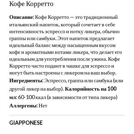
Кофе Корретто
Описание:
Кофе Корретто — это традиционный
итальянский напиток, который сочетает в себе
интенсивность эспрессо и нотку ликера, обычно
граппы или самбуки. Этот напиток предлагает
идеальный баланс между насыщенным вкусом
кофе и ароматными нотами ликера, что делает его
идеальным для употребления после ужина. Кофе
Корретто часто подают в чашке для эспрессо и
могут быть настроены с ликером на ваш выбор.
Ингредиенты:
Эспрессо, граппа или самбука (или
другой ликер на выбор).
Калорийность на 100
мл:
60-100 ккал (в зависимости от типа ликера)
Аллергены:
Нет
GIAPPONESE