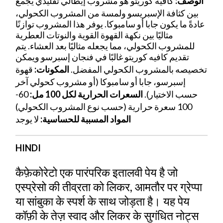
الوصف:
كافيه كوريتو هو مشروب إيطالي تقليدي يجمع
بين كثافة الإسبريسو ولمسة من المشروب الكحولي،
عادةً ما يكون جابا أو سامبوكا. يوفر هذا المشروب توازنًا
مثاليًا بين نكهة القهوة القوية والنوتات العطرية
للمشروب الكحولي، مما يجعله مثاليًا بعد العشاء. يتم
تقديم كافيه كوريتو غالبًا في فنجان إسبرسو ويمكن
تخصيصه بالمشروب الكحولي المفضل.
المكونات:
قهوة
إسبرسو، جابا أو سامبوكا (أو مشروب كحولي آخر
60-
السعرات الحرارية لكل 100 مل:
حسب الاختيار).
100 سعرة حرارية (حسب نوع المشروب الكحولي)
المواد المسببة للحساسية:
لا يوجد
HINDI
कैफ़ेकोरेटो एक पारंपरिक इतालवी पेय है जो
एस्प्रेसो की तीव्रता को लिकर, आमतौर पर ग्रेप्पा
या सांबुका के स्पर्श के साथ जोड़ता है। यह पेय
कॉफ़ी के तेज़ स्वाद और लिकर के सुगंधित नोट्स