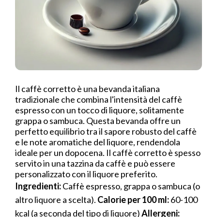
Il caffè corretto è una bevanda italiana
tradizionale che combina l'intensità del caffè
espresso con un tocco di liquore, solitamente
grappa o sambuca. Questa bevanda offre un
perfetto equilibrio tra il sapore robusto del caffè
e le note aromatiche del liquore, rendendola
ideale per un dopocena. Il caffè corretto è spesso
servito in una tazzina da caffè e può essere
personalizzato con il liquore preferito.
Ingredienti:
Caffè espresso, grappa o sambuca (o
altro liquore a scelta).
Calorie per 100 ml:
60-100
kcal (a seconda del tipo di liquore)
Allergeni: