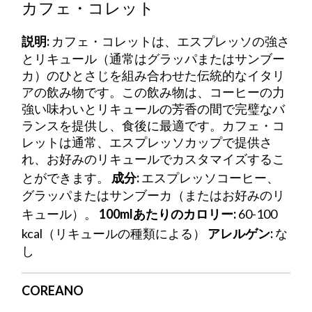
カフェ・コレット
説明:
カフェ・コレットは、エスプレッソの強さ
とリキュール（通常はグラッパまたはサンブー
カ）のひとさじを組み合わせた伝統的なイタリ
アの飲み物です。この飲み物は、コーヒーの力
強い味わいとリキュールの芳香の間で完璧なバ
ランスを提供し、食後に最適です。カフェ・コ
レットは通常、エスプレッソカップで提供さ
れ、お好みのリキュールでカスタマイズするこ
とができます。
成分:
エスプレッソコーヒー、
グラッパまたはサンブーカ（またはお好みのリ
キュール）。
100mlあたりのカロリー:
60-100
kcal（リキュールの種類による）
アレルゲン:
な
し
COREANO