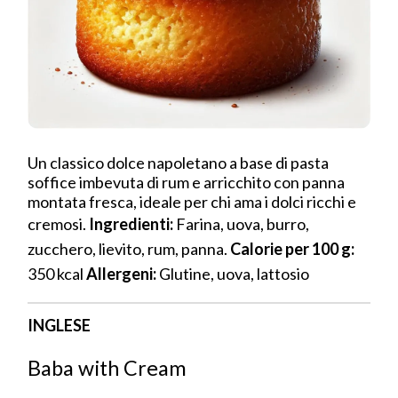
Un classico dolce napoletano a base di pasta
soffice imbevuta di rum e arricchito con panna
montata fresca, ideale per chi ama i dolci ricchi e
cremosi.
Ingredienti:
Farina, uova, burro,
zucchero, lievito, rum, panna.
Calorie per 100 g:
350 kcal
Allergeni:
Glutine, uova, lattosio
INGLESE
Baba with Cream