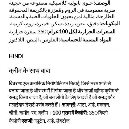
الوصف:
حلوى نابولية كلاسيكية مصنوعة من عجينة
طرية مغموسة في الروم ومُعززة بالكريمة المخفوقة
الطازجة، مثالية لمن يحبون الحلويات الغنية والدسمة.
المكونات:
دقيق، بيض، زبدة، سكر، خميرة، روم، كريمة.
السعرات الحرارية لكل 100 غرام:
350 سعرة حرارية
المواد المسببة للحساسية:
الغلوتين، البيض، اللاكتوز
HINDI
क्रीम के साथ बाबा
विवरण:
एक क्लासिक नियोपोलिटन मिठाई, जिसे नरम आटे से
बनाया जाता है और रम में भिगोया जाता है और ताज़ी व्हीप्ड क्रीम से
समृद्ध किया जाता है, जो उन लोगों के लिए आदर्श है जो समृद्ध और
मलाईदार डेसर्ट पसंद करते हैं।
सामग्री:
आटा, अंडे, मक्खन,
चीनी, खमीर, रम, क्रीम।
100 ग्राम में कैलोरी:
350 किलो
कैलोरी
एलर्जी:
ग्लूटेन, अंडे, लैक्टोज