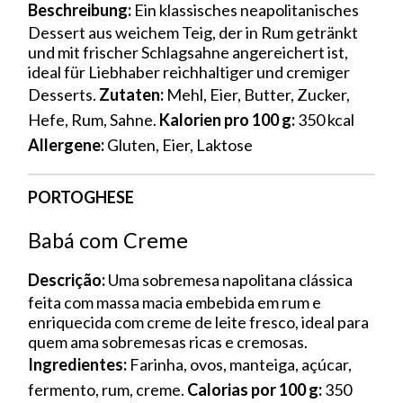
Beschreibung:
Ein klassisches neapolitanisches
Dessert aus weichem Teig, der in Rum getränkt
und mit frischer Schlagsahne angereichert ist,
ideal für Liebhaber reichhaltiger und cremiger
Desserts.
Zutaten:
Mehl, Eier, Butter, Zucker,
Hefe, Rum, Sahne.
Kalorien pro 100 g:
350 kcal
Allergene:
Gluten, Eier, Laktose
PORTOGHESE
Babá com Creme
Descrição:
Uma sobremesa napolitana clássica
feita com massa macia embebida em rum e
enriquecida com creme de leite fresco, ideal para
quem ama sobremesas ricas e cremosas.
Ingredientes:
Farinha, ovos, manteiga, açúcar,
fermento, rum, creme.
Calorias por 100 g:
350