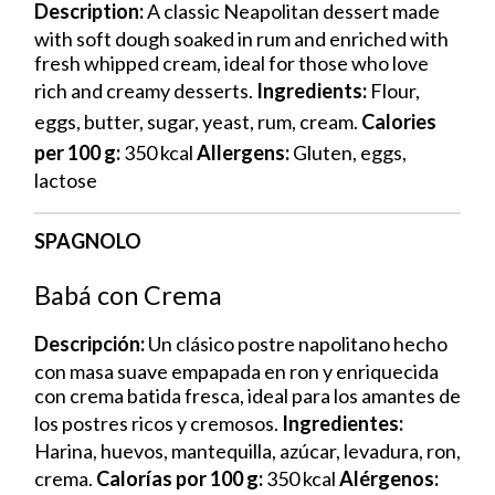
Description:
A classic Neapolitan dessert made
with soft dough soaked in rum and enriched with
fresh whipped cream, ideal for those who love
rich and creamy desserts.
Ingredients:
Flour,
eggs, butter, sugar, yeast, rum, cream.
Calories
per 100 g:
350 kcal
Allergens:
Gluten, eggs,
lactose
SPAGNOLO
Babá con Crema
Descripción:
Un clásico postre napolitano hecho
con masa suave empapada en ron y enriquecida
con crema batida fresca, ideal para los amantes de
los postres ricos y cremosos.
Ingredientes:
Harina, huevos, mantequilla, azúcar, levadura, ron,
crema.
Calorías por 100 g:
350 kcal
Alérgenos: