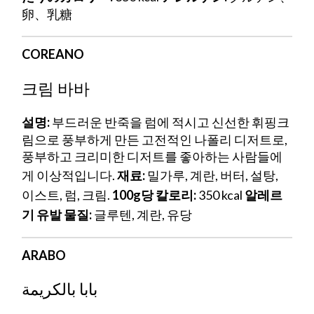
卵、乳糖
COREANO
크림 바바
설명:
부드러운 반죽을 럼에 적시고 신선한 휘핑크
림으로 풍부하게 만든 고전적인 나폴리 디저트로,
풍부하고 크리미한 디저트를 좋아하는 사람들에
게 이상적입니다.
재료:
밀가루, 계란, 버터, 설탕,
이스트, 럼, 크림.
100g당 칼로리:
350 kcal
알레르
기 유발 물질:
글루텐, 계란, 유당
ARABO
بابا بالكريمة