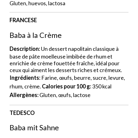
Gluten, huevos, lactosa
FRANCESE
Baba à la Crème
Description:
Un dessert napolitain classique à
base de pâte moelleuse imbibée de rhum et
enrichie de crème fouettée fraîche, idéal pour
ceux qui aiment les desserts riches et crémeux.
Ingrédients:
Farine, œufs, beurre, sucre, levure,
rhum, crème.
Calories pour 100 g:
350 kcal
Allergènes:
Gluten, œufs, lactose
TEDESCO
Baba mit Sahne