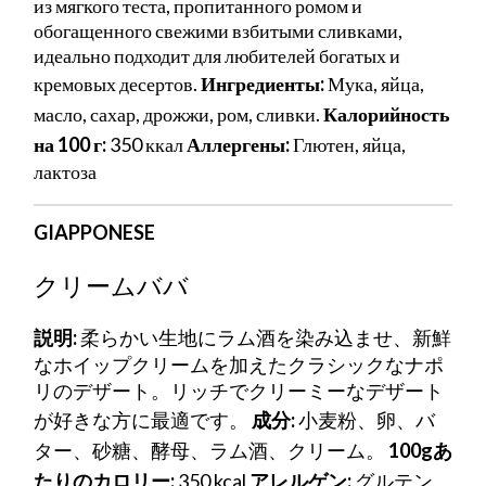
из мягкого теста, пропитанного ромом и
обогащенного свежими взбитыми сливками,
идеально подходит для любителей богатых и
кремовых десертов.
Ингредиенты:
Мука, яйца,
масло, сахар, дрожжи, ром, сливки.
Калорийность
на 100 г:
350 ккал
Аллергены:
Глютен, яйца,
лактоза
GIAPPONESE
クリームババ
説明:
柔らかい生地にラム酒を染み込ませ、新鮮
なホイップクリームを加えたクラシックなナポ
リのデザート。リッチでクリーミーなデザート
が好きな方に最適です。
成分:
小麦粉、卵、バ
ター、砂糖、酵母、ラム酒、クリーム。
100gあ
たりのカロリー:
350 kcal
アレルゲン:
グルテン、