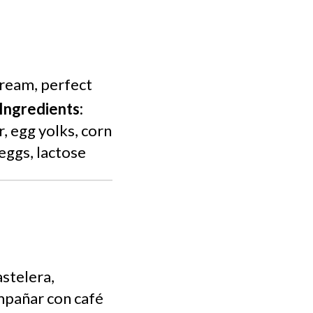
cream, perfect
Ingredients:
r, egg yolks, corn
eggs, lactose
astelera,
ompañar con café