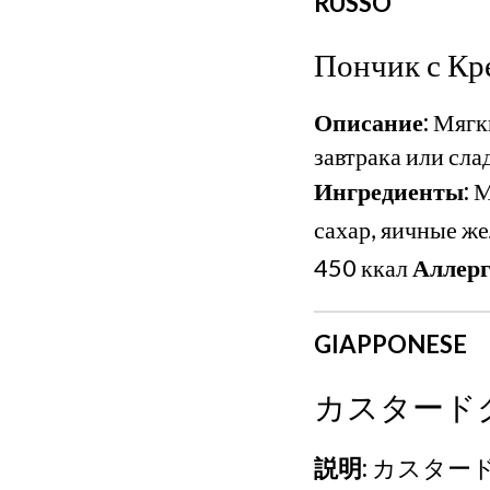
RUSSO
Пончик с Кр
Описание:
Мягки
завтрака или сла
Ингредиенты:
М
сахар, яичные же
450 ккал
Аллерг
GIAPPONESE
カスタード
説明:
カスター