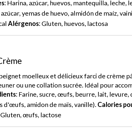
s:
Harina, azúcar, huevos, mantequilla, leche, 
 azúcar, yemas de huevo, almidón de maíz, vaini
cal
Alérgenos:
Gluten, huevos, lactosa
 Crème
eignet moelleux et délicieux farci de crème pât
jeuner ou une collation sucrée. Idéal pour acc
ients:
Farine, sucre, œufs, beurre, lait, levure,
nes d'œufs, amidon de maïs, vanille).
Calories po
Gluten, œufs, lactose