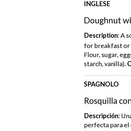
INGLESE
Doughnut w
Description:
A so
for breakfast or 
Flour, sugar, egg
starch, vanilla).
C
SPAGNOLO
Rosquilla co
Descripción:
Una
perfecta para el