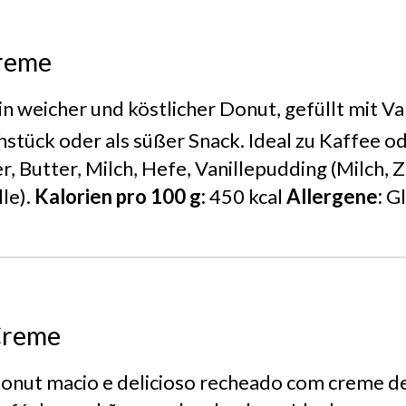
reme
in weicher und köstlicher Donut, gefüllt mit Va
stück oder als süßer Snack. Ideal zu Kaffee o
r, Butter, Milch, Hefe, Vanillepudding (Milch, Z
lle).
Kalorien pro 100 g:
450 kcal
Allergene:
Gl
Creme
nut macio e delicioso recheado com creme de 