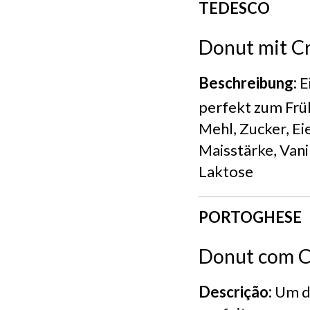
TEDESCO
Donut mit C
Beschreibung:
E
perfekt zum Früh
Mehl, Zucker, Eie
Maisstärke, Vani
Laktose
PORTOGHESE
Donut com 
Descrição:
Um do