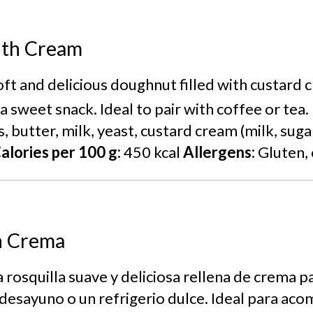
ith Cream
ft and delicious doughnut filled with custard 
a sweet snack. Ideal to pair with coffee or tea.
s, butter, milk, yeast, custard cream (milk, suga
alories per 100 g:
450 kcal
Allergens:
Gluten, 
n Crema
 rosquilla suave y deliciosa rellena de crema p
 desayuno o un refrigerio dulce. Ideal para ac