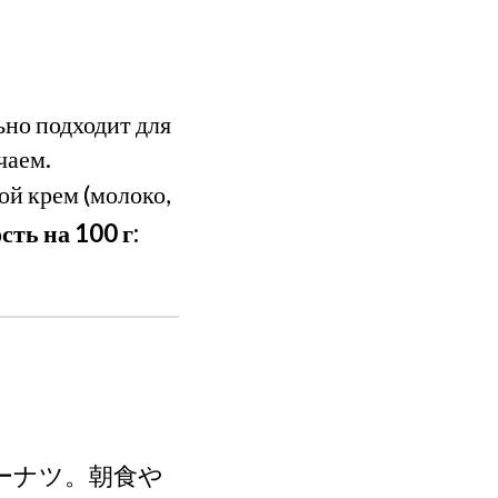
но подходит для
чаем.
ой крем (молоко,
ть на 100 г:
ーナツ。朝食や