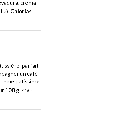
levadura, crema
lla).
Calorías
issière, parfait
ompagner un café
 crème pâtissière
ur 100 g:
450