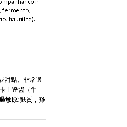
acompanhar com
e, fermento,
ho, baunilha).
或甜點。非常適
卡士達醬（牛
過敏原:
麩質，雞