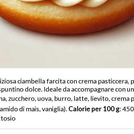
liziosa ciambella farcita con crema pasticcera, 
spuntino dolce. Ideale da accompagnare con un 
na, zucchero, uova, burro, latte, lievito, crema p
 amido di mais, vaniglia).
Calorie per 100 g:
450
ttosio