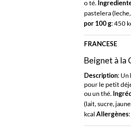
o té.
Ingrediente
pastelera (leche,
por 100 g:
450 k
FRANCESE
Beignet à la
Description:
Un b
pour le petit dé
ou un thé.
Ingréd
(lait, sucre, jau
kcal
Allergènes: