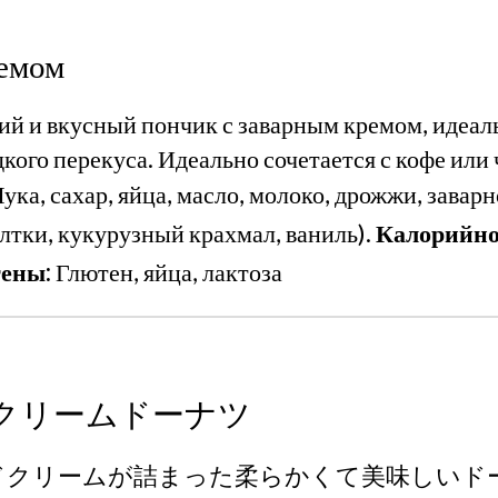
емом
й и вкусный пончик с заварным кремом, идеаль
дкого перекуса. Идеально сочетается с кофе или 
ука, сахар, яйца, масло, молоко, дрожжи, заварн
лтки, кукурузный крахмал, ваниль).
Калорийнос
ены:
Глютен, яйца, лактоза
クリームドーナツ
ドクリームが詰まった柔らかくて美味しいド