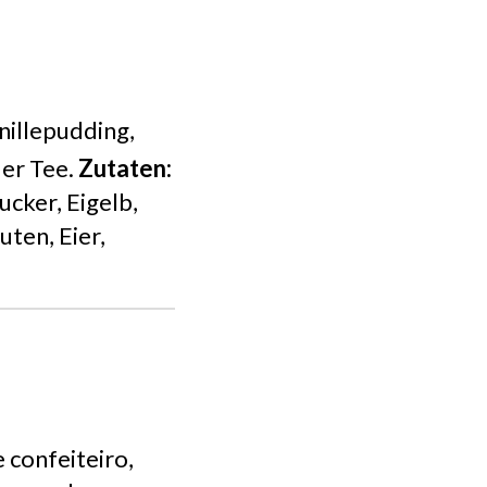
nillepudding,
der Tee.
Zutaten:
ucker, Eigelb,
uten, Eier,
confeiteiro,