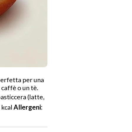
perfetta per una
caffè o un tè.
asticcera (latte,
 kcal
Allergeni: