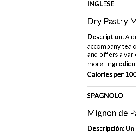
INGLESE
Dry Pastry 
Description:
A de
accompany tea or
and offers a vari
more.
Ingredien
Calories per 100
SPAGNOLO
Mignon de Pa
Descripción:
Un 