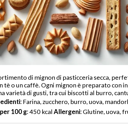
ortimento di mignon di pasticceria secca, perfe
tè o un caffè. Ogni mignon è preparato con ing
a varietà di gusti, tra cui biscotti al burro, cant
edienti:
Farina, zucchero, burro, uova, mandorle
 per 100 g:
450 kcal
Allergeni:
Glutine, uova, fr