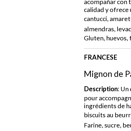
acompañar con té
calidad y ofrece
cantucci, amaret
almendras, leva
Gluten, huevos, 
FRANCESE
Mignon de Pâ
Description:
Un d
pour accompagne
ingrédients de h
biscuits au beurr
Farine, sucre, b