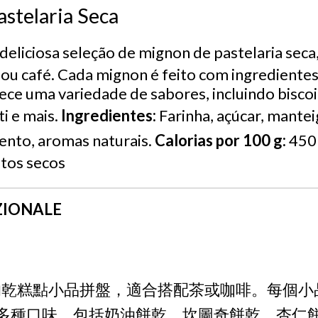
stelaria Seca
eliciosa seleção de mignon de pastelaria seca,
u café. Cada mignon é feito com ingredientes
ece uma variedade de sabores, incluindo bisco
ti e mais.
Ingredientes:
Farinha, açúcar, mantei
nto, aromas naturais.
Calorias por 100 g:
450 
utos secos
ZIONALE
乾糕點小品拼盤，適合搭配茶或咖啡。每個小
多種口味，包括奶油餅乾、坎圖奇餅乾、杏仁