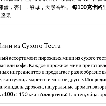
雞蛋，杏仁，酵母，天然香料。
每100克卡路里
，堅果
ни из Сухого Теста
ый ассортимент пирожных мини из сухого тест
чая или кофе. Каждое пирожное мини приготовл
ных ингредиентов и предлагает разнообразие в
, кантуччи, амаретти и многое другое.
Ингреди
ца, миндаль, дрожжи, натуральные ароматизатор
 100 г:
450 ккал
Аллергены:
Глютен, яйца, ор