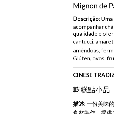
Mignon de Pa
Descrição:
Uma d
acompanhar chá o
qualidade e ofer
cantucci, amaret
amêndoas, ferme
Glúten, ovos, fr
CINESE TRADI
乾糕點小品
描述:
一份美味的
食材製作，提供