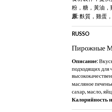
粉，糖，黃油，
原:
麩質，雞蛋
RUSSO
Пирожные Ми
Описание:
Вкусн
подходящих для 
высококачествен
масляное печенье
сахар, масло, яй
Калорийность на