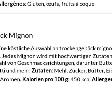
llergènes:
Gluten, œufs, fruits à coque
äck Mignon
ine köstliche Auswahl an trockengebäck migno
. Jedes Mignon wird mit hochwertigen Zutaten
zahl von Geschmacksrichtungen, darunter Butt
tti und mehr.
Zutaten:
Mehl, Zucker, Butter, Ei
e Aromen.
Kalorien pro 100 g:
450 kcal
Allerge