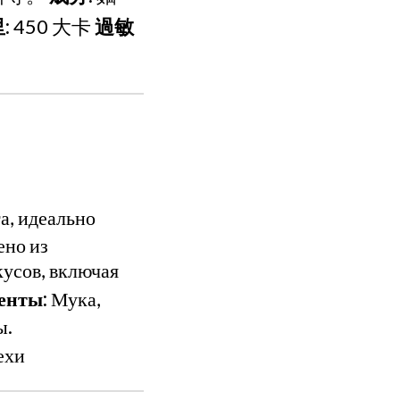
:
450 大卡
過敏
а, идеально
ено из
кусов, включая
енты:
Мука,
ы.
ехи