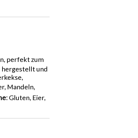
n, perfekt zum
 hergestellt und
erkekse,
er, Mandeln,
ne:
Gluten, Eier,