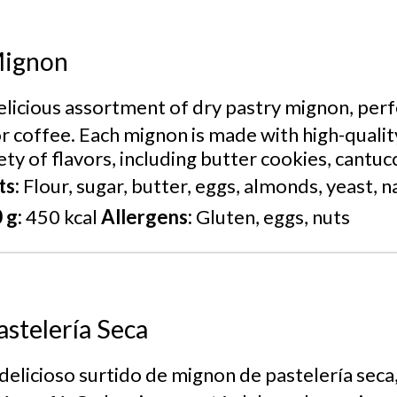
Mignon
licious assortment of dry pastry mignon, perf
 coffee. Each mignon is made with high-qualit
ety of flavors, including butter cookies, cantuc
ts:
Flour, sugar, butter, eggs, almonds, yeast, n
 g:
450 kcal
Allergens:
Gluten, eggs, nuts
stelería Seca
delicioso surtido de mignon de pastelería seca