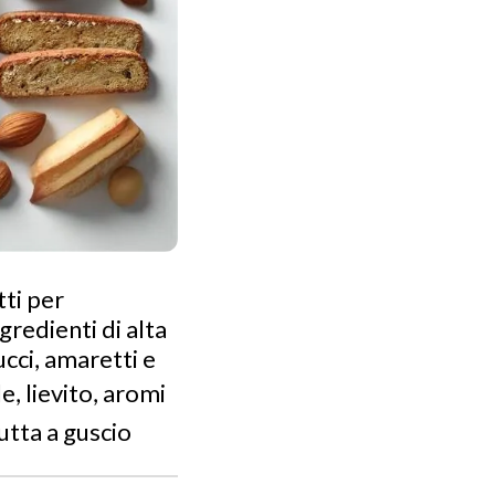
tti per
redienti di alta
ucci, amaretti e
, lievito, aromi
utta a guscio