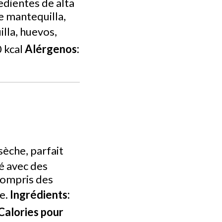
edientes de alta
e mantequilla,
lla, huevos,
 kcal
Alérgenos:
sèche, parfait
é avec des
 compris des
re.
Ingrédients:
Calories pour