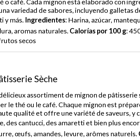
 o café. Cada mignon está elaborado con ingr
 una variedad de sabores, incluyendo galletas d
ti y más.
Ingredientes:
Harina, azúcar, mantequi
dura, aromas naturales.
Calorías por 100 g:
450
frutos secos
tisserie Sèche
élicieux assortiment de mignon de pâtisserie 
r le thé ou le café. Chaque mignon est prépar
aute qualité et offre une variété de saveurs, y
e, des cantucci, des amaretti et bien plus enco
eurre, œufs, amandes, levure, arômes naturels.