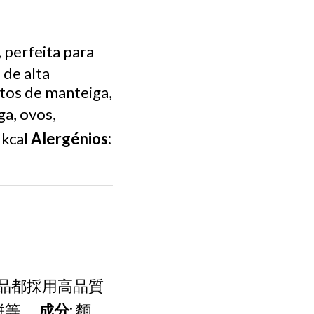
 perfeita para
 de alta
itos de manteiga,
ga, ovos,
kcal
Alergénios:
品都採用高品質
餅等。
成分:
麵