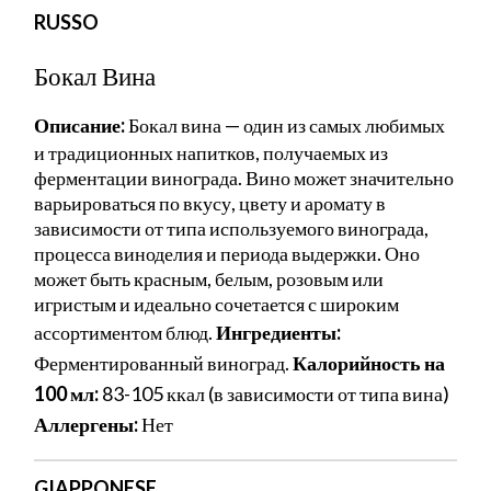
RUSSO
Бокал Вина
Описание:
Бокал вина — один из самых любимых
и традиционных напитков, получаемых из
ферментации винограда. Вино может значительно
варьироваться по вкусу, цвету и аромату в
зависимости от типа используемого винограда,
процесса виноделия и периода выдержки. Оно
может быть красным, белым, розовым или
игристым и идеально сочетается с широким
ассортиментом блюд.
Ингредиенты:
Ферментированный виноград.
Калорийность на
100 мл:
83-105 ккал (в зависимости от типа вина)
Аллергены:
Нет
GIAPPONESE