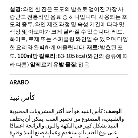
설명:
와인 한 잔은 포도의 발효로 얻어진 가장 사
랑받고 전통적인 음료 중 하나입니다. 사용되는 포
도의 종류, 와인 제조 과정 및 숙성 기간에 따라 맛,
색상 및 아로마가 크게 달라질 수 있습니다. 레드,
화이트, 로제 또는 스파클링 와인일 수 있으며 다양
한 요리와 완벽하게 어울립니다.
재료:
발효된 포
도.
100ml당 칼로리:
83-105 kcal (와인의 종류에 따
라 다름)
알레르기 유발 물질:
없음
ARABO
كأس نبيذ
الوصف:
كأس النبيذ هو أحد أكثر المشروبات المحبوبة
والتقليدية، المصنوع من تخمير العنب. يمكن أن يختلف
النبيذ بشكل كبير في النكهة واللون والرائحة اعتمادًا
على نوع العنب المستخدم وعملية صنع النبيذ وفترة