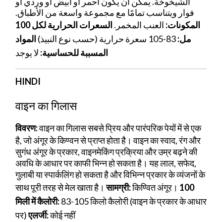
الشيخوخة. يمكن أن يكون أحمر أو أبيض أو وردي أو
فوار ويتناسب تمامًا مع مجموعة واسعة من الأطباق.
المكونات:
العنب المخمر.
السعرات الحرارية لكل 100
مل:
83-105 سعرة حرارية (حسب نوع النبيذ)
المواد
المسببة للحساسية:
لا يوجد
HINDI
वाइन का गिलास
विवरण:
वाइन का गिलास सबसे प्रिय और पारंपरिक पेयों में से एक
है, जो अंगूर के किण्वन से प्राप्त होता है। वाइन का स्वाद, रंग और
सुगंध अंगूर के प्रकार, वाइनमेकिंग प्रक्रिया और उम्र बढ़ने की
अवधि के आधार पर काफी भिन्न हो सकता है। यह लाल, सफेद,
गुलाबी या स्पार्कलिंग हो सकता है और विभिन्न प्रकार के व्यंजनों के
साथ पूरी तरह से मेल खाता है।
सामग्री:
किण्वित अंगूर।
100
मिली में कैलोरी:
83-105 किलो कैलोरी (वाइन के प्रकार के आधार
पर)
एलर्जी:
कोई नहीं