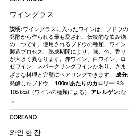
ワイングラス
説明:
ワイングラスに入ったワインは、ブドウの
発酵から作られる最も愛され、伝統的な飲み物
の一つです。使用されるブドウの種類、ワイン
製造プロセス、熟成期間により、味、色、香り
が大きく異なります。赤ワイン、白ワイン、ロ
ゼワイン、スパークリングワインがあり、さま
ざまな料理と完璧にペアリングできます。
成分:
発酵したブドウ。
100mlあたりのカロリー:
83-
105 kcal（ワインの種類による）
アレルゲン:
な
し
COREANO
와인 한 잔