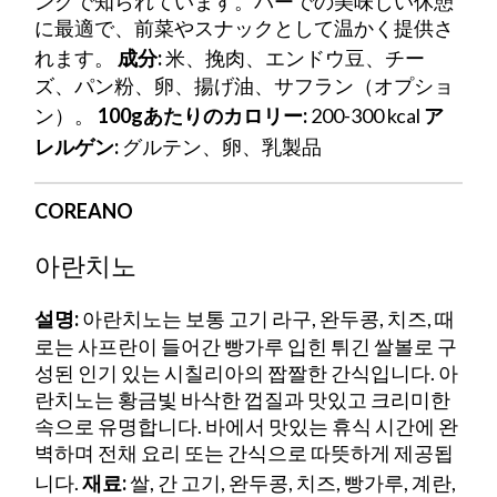
ングで知られています。バーでの美味しい休憩
に最適で、前菜やスナックとして温かく提供さ
れます。
成分:
米、挽肉、エンドウ豆、チー
ズ、パン粉、卵、揚げ油、サフラン（オプショ
ン）。
100gあたりのカロリー:
200-300 kcal
ア
レルゲン:
グルテン、卵、乳製品
COREANO
아란치노
설명:
아란치노는 보통 고기 라구, 완두콩, 치즈, 때
로는 사프란이 들어간 빵가루 입힌 튀긴 쌀볼로 구
성된 인기 있는 시칠리아의 짭짤한 간식입니다. 아
란치노는 황금빛 바삭한 껍질과 맛있고 크리미한
속으로 유명합니다. 바에서 맛있는 휴식 시간에 완
벽하며 전채 요리 또는 간식으로 따뜻하게 제공됩
니다.
재료:
쌀, 간 고기, 완두콩, 치즈, 빵가루, 계란,