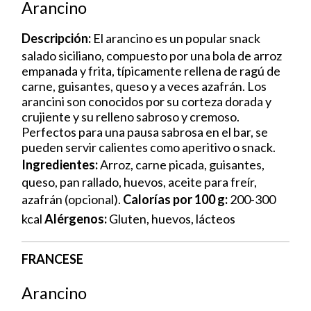
Arancino
Descripción:
El arancino es un popular snack
salado siciliano, compuesto por una bola de arroz
empanada y frita, típicamente rellena de ragú de
carne, guisantes, queso y a veces azafrán. Los
arancini son conocidos por su corteza dorada y
crujiente y su relleno sabroso y cremoso.
Perfectos para una pausa sabrosa en el bar, se
pueden servir calientes como aperitivo o snack.
Ingredientes:
Arroz, carne picada, guisantes,
queso, pan rallado, huevos, aceite para freír,
azafrán (opcional).
Calorías por 100 g:
200-300
kcal
Alérgenos:
Gluten, huevos, lácteos
FRANCESE
Arancino