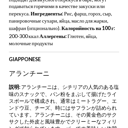
подаваться горячими в качестве закуски или
перекуса.
Ингредиенты:
Рис, фарш, горох, сыр,
панировочные сухари, яйца, масло для жарки,
шафран (опционально).
Калорийность на 100 г:
200-300 ккал
Аллергены:
Глютен, яйца,
молочные продукты
GIAPPONESE
アランチーニ
説明:
アランチーニは、シチリアの人気のある塩
味のスナックで、パン粉をまぶして揚げたライ
スボールで構成され、通常はミートラグー、エ
ンドウ豆、チーズ、時にはサフランが詰められ
ています。アランチーニは、その黄金色のサク
サクした外皮と風味豊かでクリーミーなフィリ