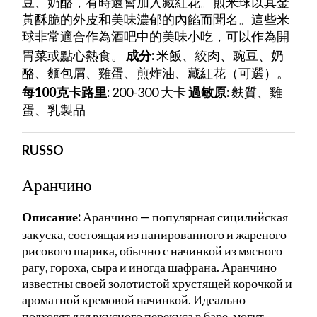
豆、奶酪，有時還會加入藏紅花。煎米球以其金
黃酥脆的外皮和美味濃郁的內餡而聞名。這些米
球非常適合作為酒吧中的美味小吃，可以作為開
胃菜或點心熱食。
成分:
米飯、絞肉、豌豆、奶
酪、麵包屑、雞蛋、煎炸油、藏紅花（可選）。
每100克卡路里:
200-300 大卡
過敏原:
麩質、雞
蛋、乳製品
RUSSO
Аранчино
Описание:
Аранчино — популярная сицилийская
закуска, состоящая из панированного и жареного
рисового шарика, обычно с начинкой из мясного
рагу, гороха, сыра и иногда шафрана. Аранчино
известны своей золотистой хрустящей корочкой и
ароматной кремовой начинкой. Идеально
подходят для вкусного перекуса в баре, могут