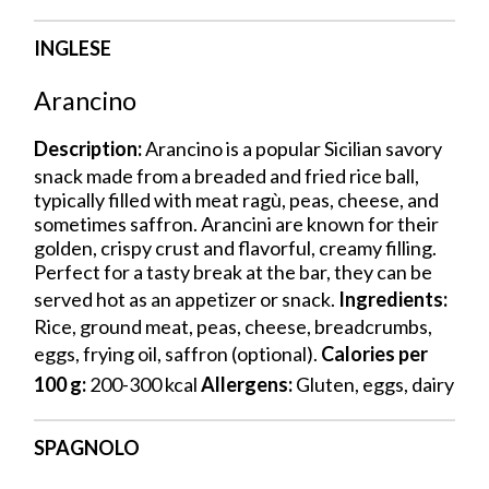
INGLESE
Arancino
Description:
Arancino is a popular Sicilian savory
snack made from a breaded and fried rice ball,
typically filled with meat ragù, peas, cheese, and
sometimes saffron. Arancini are known for their
golden, crispy crust and flavorful, creamy filling.
Perfect for a tasty break at the bar, they can be
served hot as an appetizer or snack.
Ingredients:
Rice, ground meat, peas, cheese, breadcrumbs,
eggs, frying oil, saffron (optional).
Calories per
100 g:
200-300 kcal
Allergens:
Gluten, eggs, dairy
SPAGNOLO