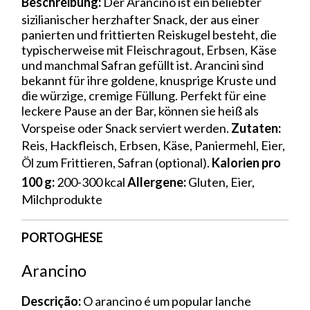
Beschreibung:
Der Arancino ist ein beliebter
sizilianischer herzhafter Snack, der aus einer
panierten und frittierten Reiskugel besteht, die
typischerweise mit Fleischragout, Erbsen, Käse
und manchmal Safran gefüllt ist. Arancini sind
bekannt für ihre goldene, knusprige Kruste und
die würzige, cremige Füllung. Perfekt für eine
leckere Pause an der Bar, können sie heiß als
Vorspeise oder Snack serviert werden.
Zutaten:
Reis, Hackfleisch, Erbsen, Käse, Paniermehl, Eier,
Öl zum Frittieren, Safran (optional).
Kalorien pro
100 g:
200-300 kcal
Allergene:
Gluten, Eier,
Milchprodukte
PORTOGHESE
Arancino
Descrição:
O arancino é um popular lanche