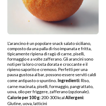
L'arancino è un popolare snack salato siciliano,
composto da una palla di riso impanata e fritta,
tipicamente ripiena di ragù di carne, piselli,
formaggio e a volte zafferano. Gli arancini sono
noti per la loro crosta dorata e croccante e il
ripieno saporito e cremoso. Perfetti per una
pausa gustosa al bar, possono essere serviti caldi
come antipasto o spuntino.
Ingredienti:
Riso,
carne macinata, piselli, formaggio, pangrattato,
uova, olio per friggere, zafferano (opzionale).
Calorie per 100 g:
200-300 kcal
Allergeni:
Glutine, uova, latticini