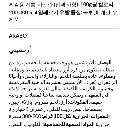
튀김용 기름, 사프란 (선택 사항).
100g당 칼로리:
200-300 kcal
알레르기 유발 물질:
글루텐, 계란, 유
제품
ARABO
أرنشيني
الوصف:
الأرنشيني هو وجبة خفيفة مالحة شهيرة من
صقلية، تتكون من كرة أرز مغطاة بالبقسماط ومقلية،
ومملوءة عادة بصلصة اللحم، والبازلاء، والجبن، وأحيانًا
الزعفران. يُعرف الأرنشيني بقشرته الذهبية المقرمشة
وحشوته الكريمية اللذيذة. مثالي لفترة استراحة لذيذة
في المقهى، ويمكن تقديمه ساخناً كمقبلات أو وجبة
خفيفة.
المكونات:
أرز، لحم مفروم، بازلاء، جبن،
بقسماط، بيض، زيت للقلي، زعفران (اختياري).
السعرات الحرارية لكل 100 غرام:
200-300 سعرة
حرارية
المواد المسببة للحساسية:
الغلوتين، البيض،