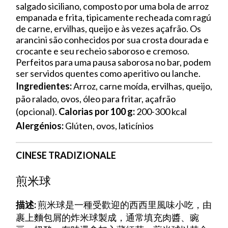
salgado siciliano, composto por uma bola de arroz
empanada e frita, tipicamente recheada com ragú
de carne, ervilhas, queijo e às vezes açafrão. Os
arancini são conhecidos por sua crosta dourada e
crocante e seu recheio saboroso e cremoso.
Perfeitos para uma pausa saborosa no bar, podem
ser servidos quentes como aperitivo ou lanche.
Ingredientes:
Arroz, carne moída, ervilhas, queijo,
pão ralado, ovos, óleo para fritar, açafrão
(opcional).
Calorias por 100 g:
200-300 kcal
Alergénios:
Glúten, ovos, laticínios
CINESE TRADIZIONALE
煎米球
描述:
煎米球是一種受歡迎的西西里風味小吃，由
裹上麵包屑的炸米球製成，通常填充肉醬、豌