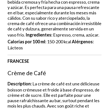
bebida cremosa y fría hecha con espresso, crema
y azúcar. Es perfecta para una pausa refrescante
en el bar, especialmente durante los meses más
cálidos. Con su sabor rico y aterciopelado, la
crema de café ofrece una combinación irresistible
de café y dulzura, generalmente servida en un
vaso frío.
Ingredientes:
Espresso, crema, azúcar.
Calorías por 100 ml:
150-200 kcal
Alérgenos:
Lácteos
FRANCESE
Crème de Café
Description:
La crème de café est une délicieuse
boisson crémeuse et froide à base d'espresso, de
crème et de sucre. Elle est parfaite pour une
pause rafraîchissante au bar, surtout pendant les
mois les plus chauds. Avec son goût riche et