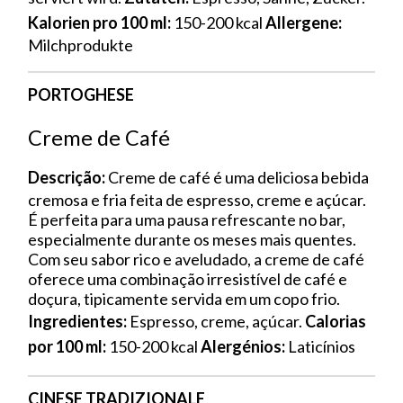
Kalorien pro 100 ml:
150-200 kcal
Allergene:
Milchprodukte
PORTOGHESE
Creme de Café
Descrição:
Creme de café é uma deliciosa bebida
cremosa e fria feita de espresso, creme e açúcar.
É perfeita para uma pausa refrescante no bar,
especialmente durante os meses mais quentes.
Com seu sabor rico e aveludado, a creme de café
oferece uma combinação irresistível de café e
doçura, tipicamente servida em um copo frio.
Ingredientes:
Espresso, creme, açúcar.
Calorias
por 100 ml:
150-200 kcal
Alergénios:
Laticínios
CINESE TRADIZIONALE