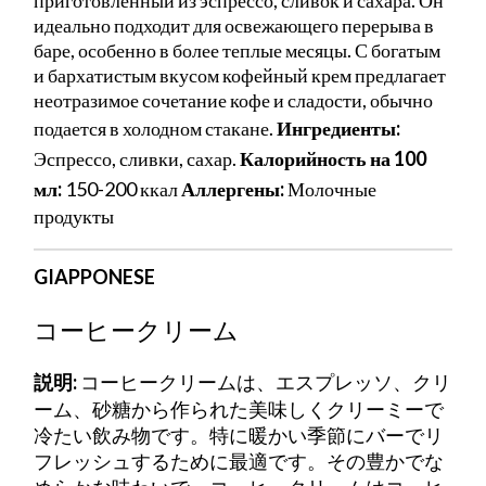
идеально подходит для освежающего перерыва в
баре, особенно в более теплые месяцы. С богатым
и бархатистым вкусом кофейный крем предлагает
неотразимое сочетание кофе и сладости, обычно
подается в холодном стакане.
Ингредиенты:
Эспрессо, сливки, сахар.
Калорийность на 100
мл:
150-200 ккал
Аллергены:
Молочные
продукты
GIAPPONESE
コーヒークリーム
説明:
コーヒークリームは、エスプレッソ、クリ
ーム、砂糖から作られた美味しくクリーミーで
冷たい飲み物です。特に暖かい季節にバーでリ
フレッシュするために最適です。その豊かでな