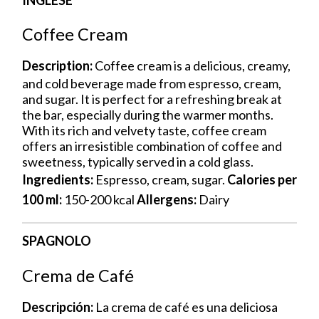
Coffee Cream
Description:
Coffee cream is a delicious, creamy,
and cold beverage made from espresso, cream,
and sugar. It is perfect for a refreshing break at
the bar, especially during the warmer months.
With its rich and velvety taste, coffee cream
offers an irresistible combination of coffee and
sweetness, typically served in a cold glass.
Ingredients:
Espresso, cream, sugar.
Calories per
100 ml:
150-200 kcal
Allergens:
Dairy
SPAGNOLO
Crema de Café
Descripción:
La crema de café es una deliciosa