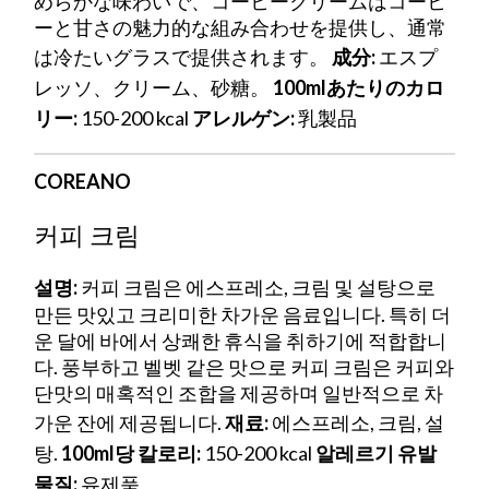
めらかな味わいで、コーヒークリームはコーヒ
ーと甘さの魅力的な組み合わせを提供し、通常
は冷たいグラスで提供されます。
成分:
エスプ
レッソ、クリーム、砂糖。
100mlあたりのカロ
リー:
150-200 kcal
アレルゲン:
乳製品
COREANO
커피 크림
설명:
커피 크림은 에스프레소, 크림 및 설탕으로
만든 맛있고 크리미한 차가운 음료입니다. 특히 더
운 달에 바에서 상쾌한 휴식을 취하기에 적합합니
다. 풍부하고 벨벳 같은 맛으로 커피 크림은 커피와
단맛의 매혹적인 조합을 제공하며 일반적으로 차
가운 잔에 제공됩니다.
재료:
에스프레소, 크림, 설
탕.
100ml당 칼로리:
150-200 kcal
알레르기 유발
물질:
유제품