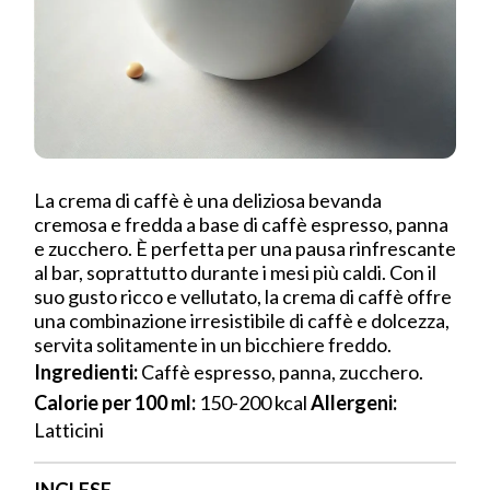
La crema di caffè è una deliziosa bevanda
cremosa e fredda a base di caffè espresso, panna
e zucchero. È perfetta per una pausa rinfrescante
al bar, soprattutto durante i mesi più caldi. Con il
suo gusto ricco e vellutato, la crema di caffè offre
una combinazione irresistibile di caffè e dolcezza,
servita solitamente in un bicchiere freddo.
Ingredienti:
Caffè espresso, panna, zucchero.
Calorie per 100 ml:
150-200 kcal
Allergeni:
Latticini
INGLESE