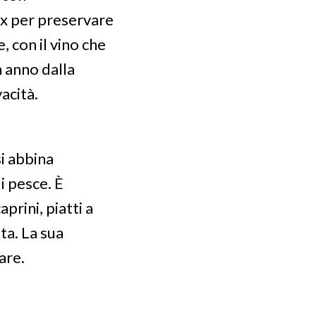
ox per preservare
, con il vino che
 anno dalla
acità.
si abbina
i pesce. È
rini, piatti a
ta. La sua
are.