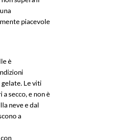
 una
armente piacevole
lle è
ndizioni
gelate. Le viti
 a secco, e non è
lla neve e dal
scono a
 con