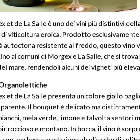
 et de La Salle è uno dei vini più distintivi dell
di viticoltura eroica. Prodotto esclusivamente
tà autoctona resistente al freddo, questo vino v
icino ai comuni di Morgex e La Salle, che si trova
 del mare, rendendoli alcuni dei vigneti più elev
 Organolettiche
ex et de La Salle presenta un colore giallo pagl
asparente. Il bouquet è delicato ma distintamen
 bianchi, mela verde, limone e talvolta sentori m
rroir roccioso e montano. In bocca, il vino è so
 con una bassa gradazione alcolica che di solito