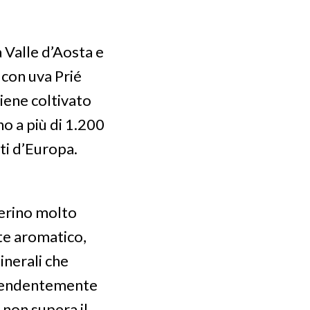
a Valle d’Aosta e
 con uva Prié
iene coltivato
no a più di 1.200
ati d’Europa.
ierino molto
te aromatico,
inerali che
rprendentemente
 non supera il