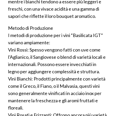
mentre i bianchi tendono a essere più leggeri e
freschi, con una vivace acidità e una gamma di
sapori che riflette il loro bouquet aromatico.
Metodo di Produzione
I metodi di produzione per i vini “Basilicata IGT”
variano ampiamente:
Vini Rossi: Spesso vengono fatti con uve come
l’Aglianico, il Sangiovese o blend di varietà locali e
internazionali. Possono essere invecchiati in
legno per aggiungere complessità e struttura.
Vini Bianchi: Prodotti principalmente con varietà
come il Greco, il Fiano, o il Malvasia, questi vini
sono generalmente vinificati in acciaio inox per
mantenere la freschezza e gli aromi fruttati e
floreali.
Vini Rosati e Frizzanti: Offrono ancora più varietà,