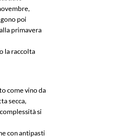
a novembre,
ngono poi
alla primavera
o la raccolta
vito come vino da
tta secca,
 complessità si
ne con antipasti