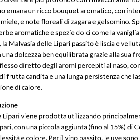
o emana un ricco bouquet aromatico, con inten
 miele, e note floreali di zagara e gelsomino. 
erbe aromatiche e spezie dolci come la vaniglia
 la Malvasia delle Lipari passito è liscia e vellut
 una dolcezza ben equilibrata grazie alla sua fre
flesso diretto degli aromi percepiti al naso, co
i frutta candita e una lunga persistenza che la
ione di calore.
uzione
e Lipari viene prodotta utilizzando principalmen
pari, con una piccola aggiunta (fino al 15%) di 
ssità e colore. Per il vino passito, le uve sono 