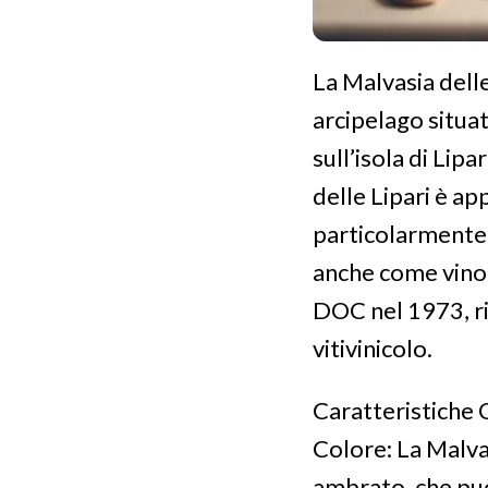
La Malvasia delle
arcipelago situa
sull’isola di Lipa
delle Lipari è ap
particolarmente 
anche come vino 
DOC nel 1973, ri
vitivinicolo.
Caratteristiche 
Colore: La Malva
ambrato, che può