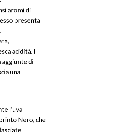
si aromi di
Spesso presenta
.
ata,
sca acidità. I
n aggiunte di
scia una
te l’uva
Corinto Nero, che
lasciate