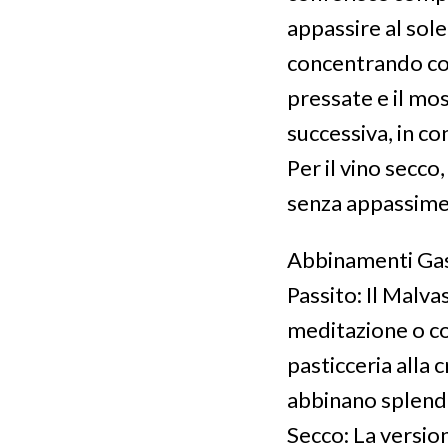
appassire al sole
concentrando cos
pressate e il mo
successiva, in con
Per il vino secco
senza appassimen
Abbinamenti Ga
Passito: Il Malva
meditazione o co
pasticceria alla 
abbinano splendi
Secco: La version