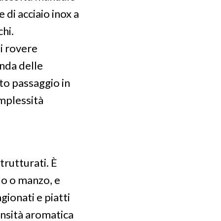
di acciaio inox a
hi.
i rovere
nda delle
to passaggio in
omplessità
trutturati. È
llo o manzo, e
gionati e piatti
tensità aromatica