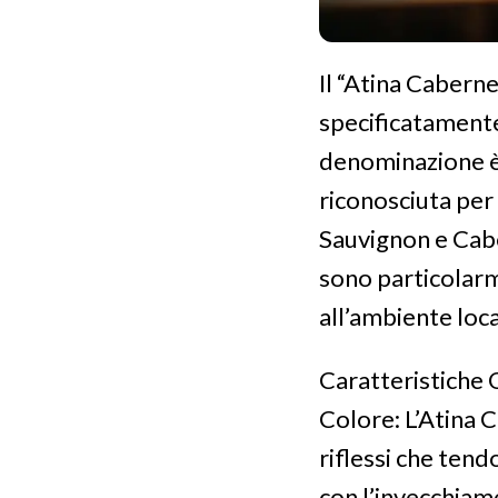
Il “Atina Cabern
specificatamente 
denominazione è 
riconosciuta per 
Sauvignon e Caber
sono particolarm
all’ambiente loca
Caratteristiche 
Colore: L’Atina 
riflessi che tend
con l’invecchiam