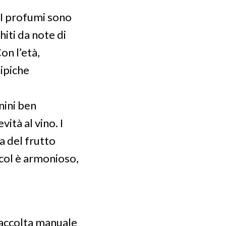
 I profumi sono
hiti da note di
on l’età,
ipiche
nini ben
ità al vino. I
a del frutto
alcol è armonioso,
raccolta manuale