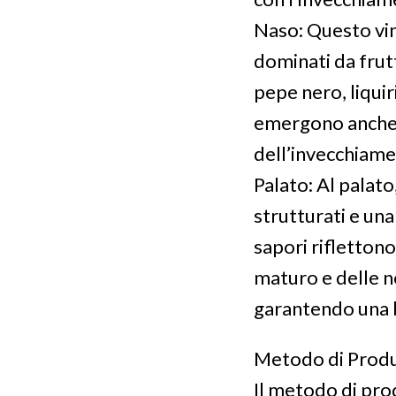
Naso: Questo vin
dominati da frutti
pepe nero, liquir
emergono anche s
dell’invecchiame
Palato: Al palato
strutturati e una
sapori riflettono
maturo e delle no
garantendo una 
Metodo di Prod
Il metodo di pro