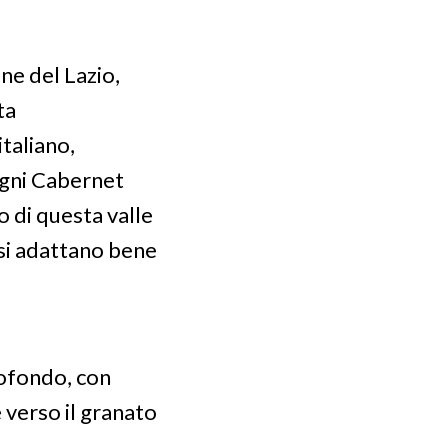
ne del Lazio,
ta
taliano,
tigni Cabernet
o di questa valle
 si adattano bene
rofondo, con
e verso il granato