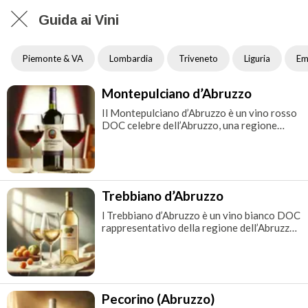
Guida ai Vini
Piemonte & VA
Lombardia
Triveneto
Liguria
Emi
Montepulciano d’Abruzzo
Il Montepulciano d’Abruzzo è un vino rosso
DOC celebre dell’Abruzzo, una regione
situata nel centro-est dell’Italia. Prodotto
prevalentemente con l’uva Montepulciano,
non va confuso con il Vino Nobile di
Montepulciano, che è un vino Toscano
prodotto dalla varietà Sangiovese. Il
Trebbiano d’Abruzzo
Montepulciano d’Abruz
l Trebbiano d’Abruzzo è un vino bianco DOC
rappresentativo della regione dell’Abruzzo,
situata nel centro-est dell’Italia. Prodotto
prevalentemente con l’uva Trebbiano
Toscano, questo vino è noto per la sua
freschezza, la sua bevibilità e la capacità di
riflettere con chiarezza il terroir della regi
Pecorino (Abruzzo)