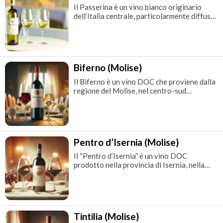
la denominazione DOCG, che
Il Passerina è un vino bianco originario
dell’Italia centrale, particolarmente diffuso
nelle regioni di Marche e Abruzzo. Questo
vitigno antico ha guadagnato notorietà per
la sua capacità di produrre vini freschi e
aromatici, ideali per il clima mediterraneo.
La Passerina è apprezzata per la sua ver
Biferno (Molise)
Il Biferno è un vino DOC che proviene dalla
regione del Molise, nel centro-sud
dell’Italia. Questa denominazione prende il
nome dal fiume Biferno che scorre nella
regione e rappresenta una delle principali
espressioni vitivinicole di questa area meno
conosciuta rispetto alle più famose regioni
Pentro d’Isernia (Molise)
vinic
Il “Pentro d’Isernia” è un vino DOC
prodotto nella provincia di Isernia, nella
regione del Molise, un’area meno nota nel
panorama vinicolo italiano, ma che sta
guadagnando riconoscimenti per la qualità
dei suoi vini. Il Pentro d’Isernia include
varie tipologie di vino: rosso, bianco e
Tintilia (Molise)
rosato, che ri