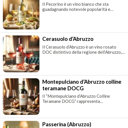
Il Pecorino è un vino bianco che sta
guadagnando notevole popolarità e
apprezzamento, proveniente
principalmente dalle regioni di Abruzzo e
Marche, ma coltivato anche in altre parti
d’Italia. La varietà di uva Pecorino è nota
per la sua buccia spessa e la sua capacità di
Cerasuolo d’Abruzzo
produrre vini bianchi aromat
Il Cerasuolo d’Abruzzo è un vino rosato
DOC distintivo della regione dell’Abruzzo,
noto per il suo colore vivace e i suoi ricchi
aromi fruttati. È prodotto principalmente
dalla varietà di uva Montepulciano, la
stessa utilizzata per il noto Montepulciano
d’Abruzzo rosso, ma vinificata in modo
Montepulciano d’Abruzzo colline
diverso
teramane DOCG
Il “Montepulciano d’Abruzzo Colline
Teramane DOCG” rappresenta
l’espressione di punta del vitigno
Montepulciano nella regione dell’Abruzzo,
specificatamente nella provincia di Teramo,
una zona riconosciuta per la produzione di
Passerina (Abruzzo)
vini di alta qualità. Questo vino ha ottenuto